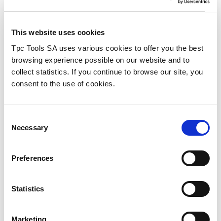
This website uses cookies
Tpc Tools SA uses various cookies to offer you the best
browsing experience possible on our website and to
collect statistics. If you continue to browse our site, you
consent to the use of cookies.
Consent
Necessary
Selection
ÜBER UNS
Warum
TPC-Tools Engineering
Preferences
wählen?
Statistics
Im Laufe der Jahre haben wir die renommiertesten
Referenzen im Bereich der mechanischen
Bearbeitung und Schneidwerkzeug ausgewählt, in
Marketing