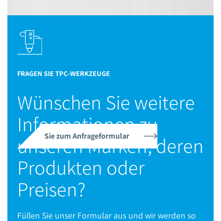
Slide 3 of 8.
FRAGEN SIE TPC-WERKZEUGE
Wünschen Sie weitere
Informationen zu
Sie zum Anfrageformular
unseren Marken, deren
Produkten oder
Preisen?
Füllen Sie unser Formular aus und wir werden so