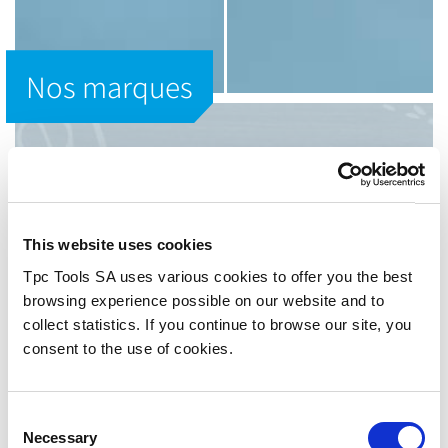
Nos marques
NOS MARQUES
Utilis AG
UTILIS est un gage d’utilité et
This website uses cookies
d’avantages; à l’image de nos outils de
Tpc Tools SA uses various cookies to offer you the best
haute précision.
browsing experience possible on our website and to
collect statistics. If you continue to browse our site, you
consent to the use of cookies.
La société Utilis AG est un des leaders mondiaux dans le
domaine de la fabrication et de la distribution d’outils de
haute précision destinés à l’industrie d’usinage des
Consent
métaux. En qualité d’entreprise familiale suisse
Necessary
traditionnelle de taille moyenne, nous attachons une
Selection